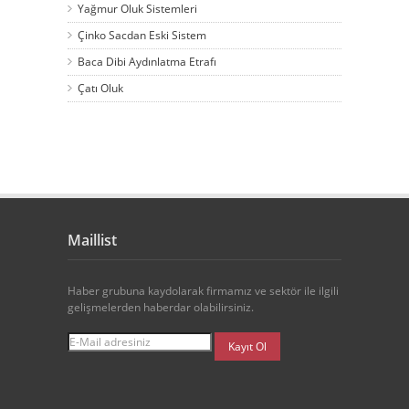
Yağmur Oluk Sistemleri
Çinko Sacdan Eski Sistem
Baca Dibi Aydınlatma Etrafı
Çatı Oluk
Maillist
Haber grubuna kaydolarak firmamız ve sektör ile ilgili
gelişmelerden haberdar olabilirsiniz.