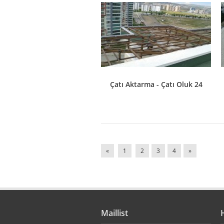
Çatı Aktarma - Çatı Oluk 24
«
1
2
3
4
»
Maillist