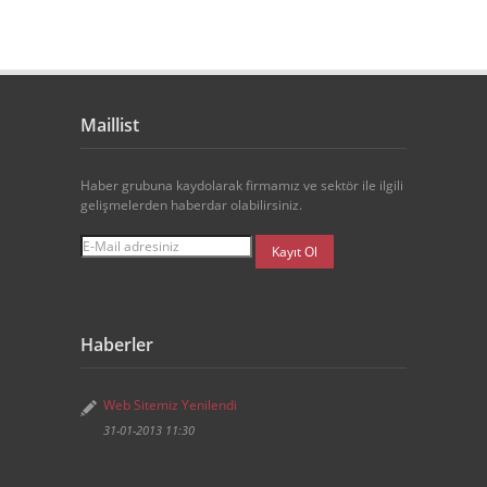
Maillist
Haber grubuna kaydolarak firmamız ve sektör ile ilgili
gelişmelerden haberdar olabilirsiniz.
Haberler
Web Sitemiz Yenilendi
31-01-2013 11:30